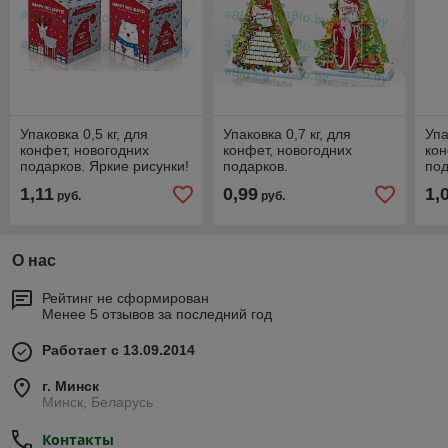
Упаковка 0,5 кг, для
Упаковка 0,7 кг, для
Упа
конфет, новогодних
конфет, новогодних
кон
подарков. Яркие рисунки!
подарков.
под
Высококачественный
Высококачественный
Вы
1,11
0,99
1,
руб.
руб.
картон!!!
картон, яркая печать!
кар
О нас
Рейтинг не сформирован
Менее 5 отзывов за последний год
Работает с 13.09.2014
г. Минск
Минск, Беларусь
Контакты