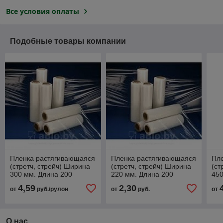
Все условия оплаты
Подобные товары компании
Пленка растягивающаяся
Пленка растягивающаяся
Пл
(стретч, стрейч) Ширина
(стретч, стрейч) Ширина
(ст
300 мм. Длина 200
220 мм. Длина 200
450
метров.
метров.
мет
4,59
2,30
от
руб./рулон
от
руб.
от
О нас