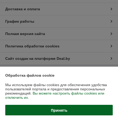
Доставка и оплата
График работы
Полная версия сайта
Политика обработки cookies
Сайт создан на платформе Deal.by
Обработка файлов cookie
Информация для покупателя
Юридическое лицо:
ИП Галкин Андрей Георгиевич
Мы используем файлы cookies для обеспечения удобства
220113 г. Минск, Коласа 55
пользователей портала и предоставления персональных
рекомендаций.
Вы можете настроить файлы cookies или
Регистрационный номер ЕГР: 192278032
отключить их.
УНП: 192278032
Принять
Регистрационный орган: Минский ГИК