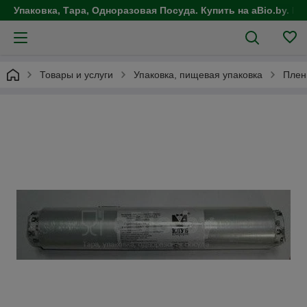
Упаковка, Тара, Одноразовая Посуда. Купить на aBio.by. Це
Товары и услуги
Упаковка, пищевая упаковка
Плен