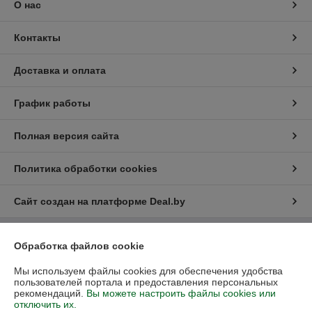
О нас
Контакты
Доставка и оплата
График работы
Полная версия сайта
Политика обработки cookies
Сайт создан на платформе Deal.by
Обработка файлов cookie
Информация для покупателя
Юридическое лицо:
ИП Галкин Андрей Георгиевич
Мы используем файлы cookies для обеспечения удобства
220113 г. Минск, Коласа 55
пользователей портала и предоставления персональных
рекомендаций.
Вы можете настроить файлы cookies или
Регистрационный номер ЕГР: 192278032
отключить их.