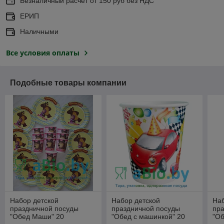
Безналичный расчет от 150 руб без НДС
ЕРИП
Наличными
Все условия оплаты
Подобные товары компании
Набор детской
Набор детской
Наб
праздничной посуды
праздничной посуды
пр
"Обед Маши" 20
"Обед с машинкой" 20
"Об