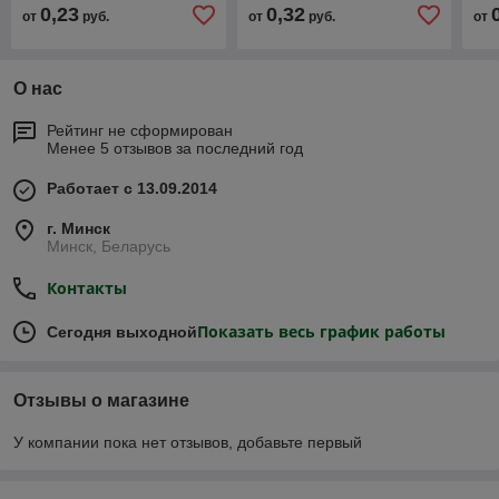
предметов из
предметов из
пре
0,23
0,32
от
руб.
от
руб.
от
высококачественного
высококачественного
выс
картона
картона
ла
О нас
Рейтинг не сформирован
Менее 5 отзывов за последний год
Работает с 13.09.2014
г. Минск
Минск, Беларусь
Контакты
Показать весь график работы
Сегодня выходной
Отзывы о магазине
У компании пока нет отзывов, добавьте первый