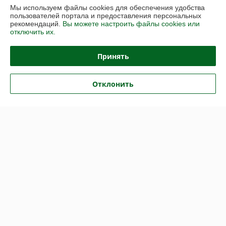
Мы используем файлы cookies для обеспечения удобства
пользователей портала и предоставления персональных
Контакты
рекомендаций.
Вы можете настроить файлы cookies или
отключить их.
Доставка и оплата
Принять
График работы
Отклонить
Полная версия сайта
Политика обработки cookies
Сайт создан на платформе Deal.by
Информация для покупателя
Юридическое лицо:
ИП Галкин Андрей Георгиевич
220113 г. Минск, Коласа 55
Регистрационный номер ЕГР: 192278032