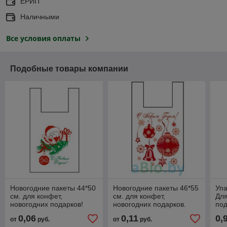
ЕРИП
Наличными
Все условия оплаты
Подобные товары компании
Новогодние пакеты 44*50
Новогодние пакеты 46*55
Упа
см. для конфет,
см. для конфет,
Для
новогодних подарков!
новогодних подарков.
под
Яркие рисунки!
Вы
0,06
0,11
0,
от
руб.
от
руб.
Праздничная упаковка!!!
кар