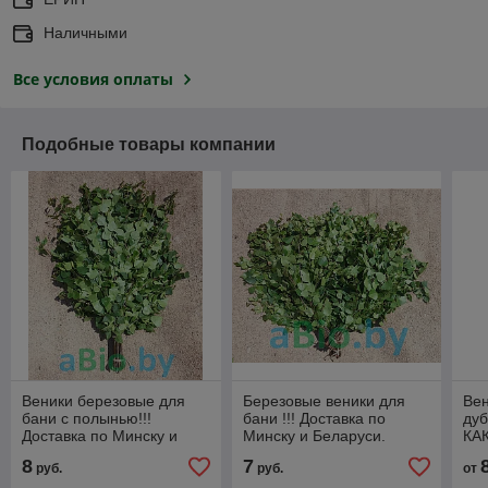
Наличными
Все условия оплаты
Подобные товары компании
Веники березовые для
Березовые веники для
Вен
бани с полынью!!!
бани !!! Доставка по
дуб
Доставка по Минску и
Минску и Беларуси.
КА
Беларуси.
вен
8
7
руб.
руб.
от
луч