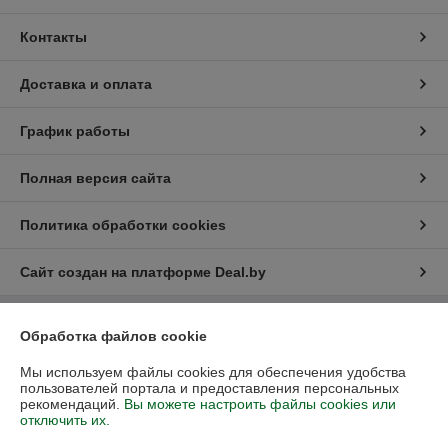
Контакты
Доставка и оплата
График работы
Полная версия сайта
Политика обработки cookies
Сайт создан на платформе Deal.by
Обработка файлов cookie
Информация для покупателя
Юридическое лицо:
ИП Галкин Андрей Георгиевич
Мы используем файлы cookies для обеспечения удобства
220113 г. Минск, Коласа 55
пользователей портала и предоставления персональных
рекомендаций.
Вы можете настроить файлы cookies или
Регистрационный номер ЕГР: 192278032
отключить их.
УНП: 192278032