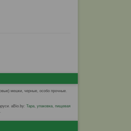
овые) мешки, черные, особо прочные.
руси. aBio.by:
Тара
,
упаковка, пищевая
.