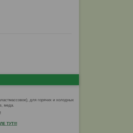
(пластмассовое), для горячих и холодных
в, меда.
!
Е ТУТ!!!