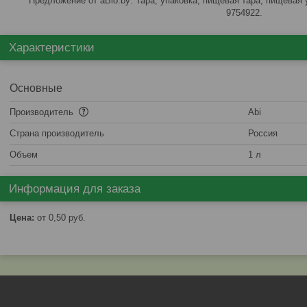
Предложение от aBio.by: Тара, упаковка, пищевая тара, пищевая 
9754922.
Характеристики
Основные
Производитель
Abi
Страна производитель
Россия
Объем
1 л
Информация для заказа
Цена:
от 0,50
руб.